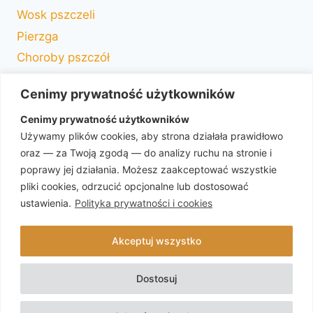
Wosk pszczeli
Pierzga
Choroby pszczół
Drzewa miododajne
Cenimy prywatność użytkowników
Słownik pszczelarza
Cenimy prywatność użytkowników
Choroby czerwiu
Używamy plików cookies, aby strona działała prawidłowo
Murarka
oraz — za Twoją zgodą — do analizy ruchu na stronie i
Komórki trutowe
poprawy jej działania. Możesz zaakceptować wszystkie
Rasy pszczół w Polsce
pliki cookies, odrzucić opcjonalne lub dostosować
ustawienia.
Polityka prywatności i cookies
Varroa destructor
Mleczko pszczele
Akceptuj wszystko
Dostosuj
© 2026 Pasieka Lisiecka