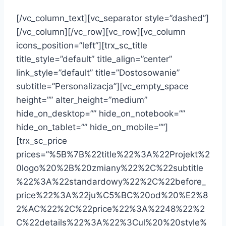
[/vc_column_text][vc_separator style=”dashed”]
[/vc_column][/vc_row][vc_row][vc_column
icons_position=”left”][trx_sc_title
title_style=”default” title_align=”center”
link_style=”default” title=”Dostosowanie”
subtitle=”Personalizacja”][vc_empty_space
height=”” alter_height=”medium”
hide_on_desktop=”” hide_on_notebook=””
hide_on_tablet=”” hide_on_mobile=””]
[trx_sc_price
prices=”%5B%7B%22title%22%3A%22Projekt%2
0logo%20%2B%20zmiany%22%2C%22subtitle
%22%3A%22standardowy%22%2C%22before_
price%22%3A%22ju%C5%BC%20od%20%E2%8
2%AC%22%2C%22price%22%3A%2248%22%2
C%22details%22%3A%22%3Cul%20%20style%