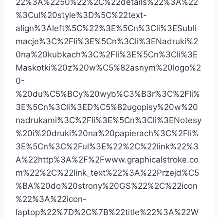
22%3A%2250%22%2C%22details%22%3A%22
%3Cul%20style%3D%5C%22text-
align%3Aleft%5C%22%3E%5Cn%3Cli%3ESubli
macje%3C%2Fli%3E%5Cn%3Cli%3ENadruki%2
0na%20kubkach%3C%2Fli%3E%5Cn%3Cli%3E
Maskotki%20z%20w%C5%82asnym%20logo%2
0-
%20du%C5%BCy%20wyb%C3%B3r%3C%2Fli%
3E%5Cn%3Cli%3ED%C5%82ugopisy%20w%20
nadrukami%3C%2Fli%3E%5Cn%3Cli%3ENotesy
%20i%20druki%20na%20papierach%3C%2Fli%
3E%5Cn%3C%2Ful%3E%22%2C%22link%22%3
A%22http%3A%2F%2Fwww.graphicalstroke.co
m%22%2C%22link_text%22%3A%22Przejd%C5
%BA%20do%20strony%20GS%22%2C%22icon
%22%3A%22icon-
laptop%22%7D%2C%7B%22title%22%3A%22W