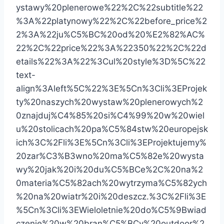
ystawy%20plenerowe%22%2C%22subtitle%22
%3A%22platynowy%22%2C%22before_price%2
2%3A%22ju%C5%BC%20od%20%E2%82%AC%
22%2C%22price%22%3A%22350%22%2C%22d
etails%22%3A%22%3Cul%20style%3D%5C%22
text-
align%3Aleft%5C%22%3E%5Cn%3Cli%3EProjek
ty%20naszych%20wystaw%20plenerowych%2
0znajduj%C4%85%20si%C4%99%20w%20wiel
u%20stolicach%20pa%C5%84stw%20europejsk
ich%3C%2Fli%3E%5Cn%3Cli%3EProjektujemy%
20zar%C3%B3wno%20ma%C5%82e%20wysta
wy%20jak%20i%20du%C5%BCe%2C%20na%2
0materia%C5%82ach%20wytrzyma%C5%82ych
%20na%20wiatr%20i%20deszcz.%3C%2Fli%3E
%5Cn%3Cli%3EWieloletnie%20do%C5%9Bwiad
czenie%20w%20bran%C5%BCy%20outdoor%2