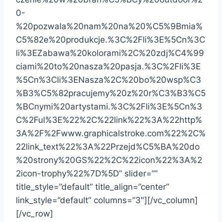
0-
%20pozwala%20nam%20na%20%C5%9Bmia%
C5%82e%20produkcje.%3C%2Fli%3E%5Cn%3C
li%3EZabawa%20kolorami%2C%20zdj%C4%99
ciami%20to%20nasza%20pasja.%3C%2Fli%3E
%5Cn%3Cli%3ENasza%2C%20bo%20wsp%C3
%B3%C5%82pracujemy%20z%20r%C3%B3%C5
%BCnymi%20artystami.%3C%2Fli%3E%5Cn%3
C%2Ful%3E%22%2C%22link%22%3A%22http%
3A%2F%2Fwww.graphicalstroke.com%22%2C%
22link_text%22%3A%22Przejd%C5%BA%20do
%20strony%20GS%22%2C%22icon%22%3A%2
2icon-trophy%22%7D%5D” slider=””
title_style=”default” title_align=”center”
link_style=”default” columns=”3″][/vc_column]
[/vc_row]