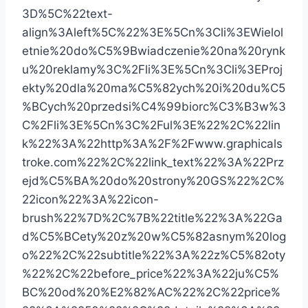
3D%5C%22text-
align%3Aleft%5C%22%3E%5Cn%3Cli%3EWielol
etnie%20do%C5%9Bwiadczenie%20na%20rynk
u%20reklamy%3C%2Fli%3E%5Cn%3Cli%3EProj
ekty%20dla%20ma%C5%82ych%20i%20du%C5
%BCych%20przedsi%C4%99biorc%C3%B3w%3
C%2Fli%3E%5Cn%3C%2Ful%3E%22%2C%22lin
k%22%3A%22http%3A%2F%2Fwww.graphicals
troke.com%22%2C%22link_text%22%3A%22Prz
ejd%C5%BA%20do%20strony%20GS%22%2C%
22icon%22%3A%22icon-
brush%22%7D%2C%7B%22title%22%3A%22Ga
d%C5%BCety%20z%20w%C5%82asnym%20log
o%22%2C%22subtitle%22%3A%22z%C5%82oty
%22%2C%22before_price%22%3A%22ju%C5%
BC%20od%20%E2%82%AC%22%2C%22price%