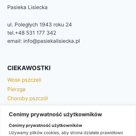
Pasieka Lisiecka
ul. Poległych 1943 roku 24
tel.+48 531 177 342
email: info@pasiekalisiecka.pl
CIEKAWOSTKI
Wosk pszczeli
Pierzga
Choroby pszczół
Drzewa miododajne
Cenimy prywatność użytkowników
Słownik pszczelarza
Cenimy prywatność użytkowników
Choroby czerwiu
Używamy plików cookies, aby strona działała prawidłowo
Murarka