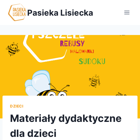
Przejdź
Pasieka Lisiecka
do
treści
DZIECI
Materiały dydaktyczne
dla dzieci