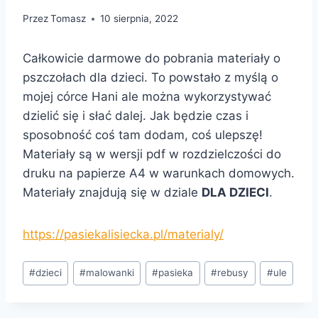
Przez
Tomasz
10 sierpnia, 2022
Całkowicie darmowe do pobrania materiały o
pszczołach dla dzieci. To powstało z myślą o
mojej córce Hani ale można wykorzystywać
dzielić się i słać dalej. Jak będzie czas i
sposobność coś tam dodam, coś ulepszę!
Materiały są w wersji pdf w rozdzielczości do
druku na papierze A4 w warunkach domowych.
Materiały znajdują się w dziale
DLA DZIECI
.
https://pasiekalisiecka.pl/materialy/
Tagi
#
dzieci
#
malowanki
#
pasieka
#
rebusy
#
ule
wpisu: