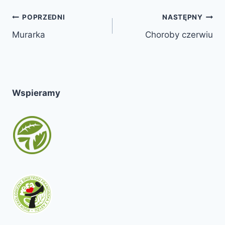
Nawigacja
POPRZEDNI
NASTĘPNY
Murarka
Choroby czerwiu
wpisu
Wspieramy