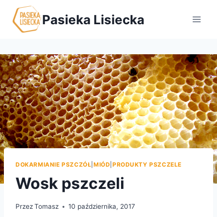
Przejdź
Pasieka Lisiecka
do
treści
DOKARMIANIE PSZCZÓŁ
|
MIÓD
|
PRODUKTY PSZCZELE
Wosk pszczeli
Przez
Tomasz
10 października, 2017