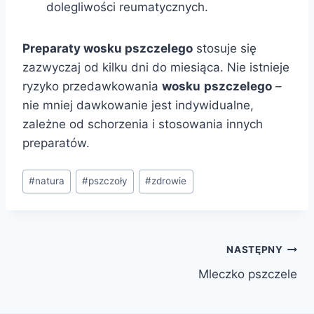
dolegliwości reumatycznych.
Preparaty wosku pszczelego
stosuje się
zazwyczaj od kilku dni do miesiąca. Nie istnieje
ryzyko przedawkowania
wosku
pszczelego
–
nie mniej dawkowanie jest indywidualne,
zależne od schorzenia i stosowania innych
preparatów.
Tagi
#
natura
#
pszczoły
#
zdrowie
wpisu:
Nawigacja
NASTĘPNY
Mleczko pszczele
wpisu