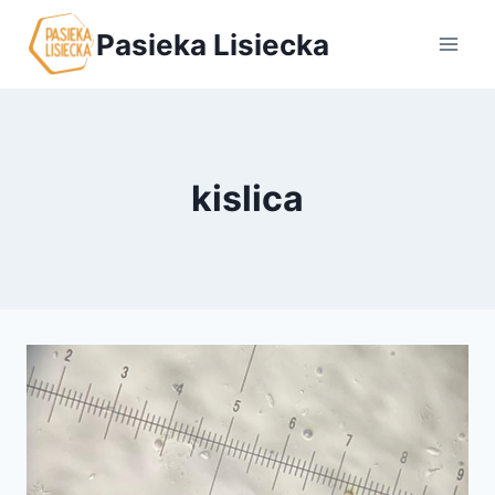
Przejdź
Pasieka Lisiecka
do
treści
kislica