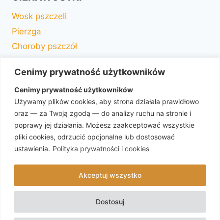
Wosk pszczeli
Pierzga
Choroby pszczół
Drzewa miododajne
Cenimy prywatność użytkowników
Słownik pszczelarza
Cenimy prywatność użytkowników
Choroby czerwiu
Używamy plików cookies, aby strona działała prawidłowo
Murarka
oraz — za Twoją zgodą — do analizy ruchu na stronie i
Komórki trutowe
poprawy jej działania. Możesz zaakceptować wszystkie
Rasy pszczół w Polsce
pliki cookies, odrzucić opcjonalne lub dostosować
ustawienia.
Polityka prywatności i cookies
Varroa destructor
Mleczko pszczele
Akceptuj wszystko
Dostosuj
© 2026 Pasieka Lisiecka